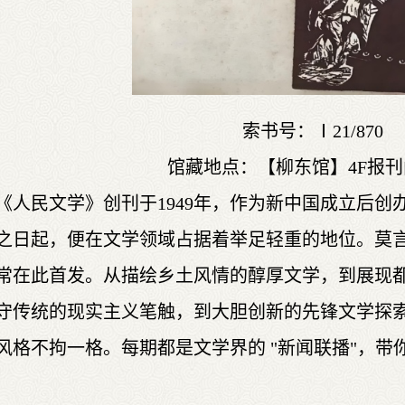
索书号：Ⅰ21/870
馆藏地点：【柳东馆】4F报
《人民文学》创刊于1949年，作为新中国成立后
之日起，便在文学领域占据着举足轻重的地位。莫
常在此首发。从描绘乡土风情的醇厚文学，到展现
守传统的现实主义笔触，到大胆创新的先锋文学探
风格不拘一格。每期都是文学界的 "新闻联播"，带