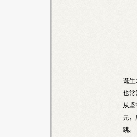
诞生
也常
从坚
元，
跳。