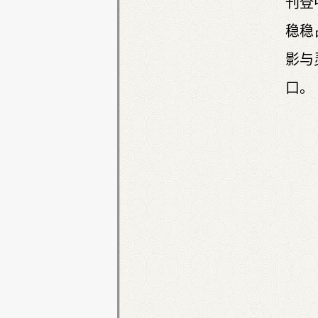
刊登
稳稳
影与
口。