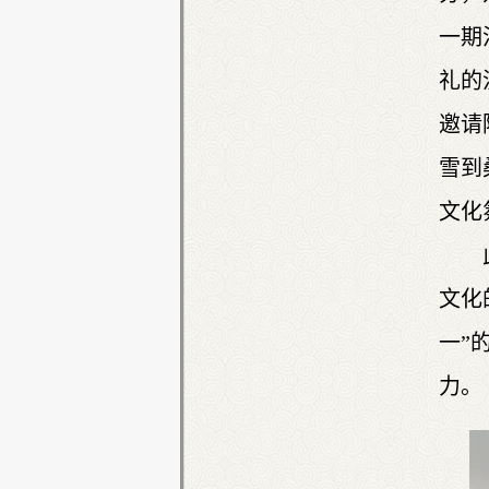
一期
礼的
邀请
雪到
文化
文化
一”
力。