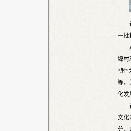
一批
埠村
“射
等，
化发
文化
分，