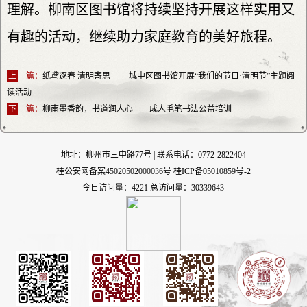
理解。柳南区图书馆将持续坚持开展这样实用又
有趣的活动，继续助力家庭教育的美好旅程。
上
一篇：
纸鸢逐春 清明寄思 ——城中区图书馆开展“我们的节日·清明节”主题阅
读活动
下
一篇：
柳南墨香韵，书道润人心——成人毛笔书法公益培训
地址：柳州市三中路77号 | 联系电话：0772-2822404
桂公安网备案45020502000036号
桂ICP备05010859号-2
今日访问量：4221 总访问量：30339643