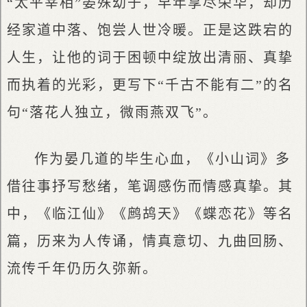
“太平宰相”晏殊幼子，早年享尽荣华，却历
经家道中落、饱尝人世冷暖。正是这跌宕的
人生，让他的词于困顿中绽放出清丽、真挚
而执着的光彩，更写下“千古不能有二”的名
句“落花人独立，微雨燕双飞”。
作为晏几道的毕生心血，《小山词》多
借往事抒写愁绪，笔调感伤而情感真挚。其
中，《临江仙》《鹧鸪天》《蝶恋花》等名
篇，历来为人传诵，情真意切、九曲回肠、
流传千年仍历久弥新。