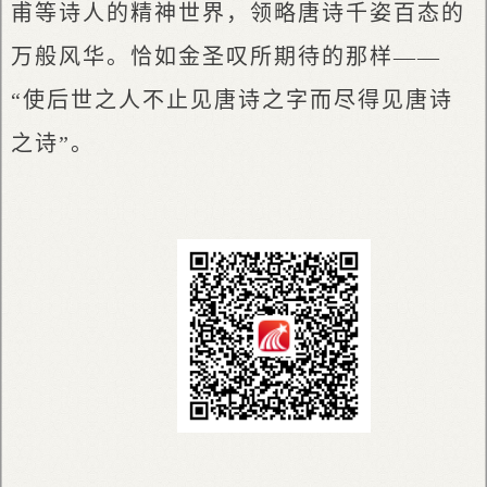
甫等诗人的精神世界，领略唐诗千姿百态的
万般风华。恰如金圣叹所期待的那样——
“使后世之人不止见唐诗之字而尽得见唐诗
之诗”。