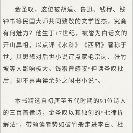
金圣叹，这位被胡适、鲁迅、钱穆、钱
钟书等民国大师共同致敬的文学怪杰，究竟
有何魅力？他生于17世纪，被誉为白话文的
开山鼻祖，以点评《水浒》《西厢》著称于
世，其思想对后世小说评点家毛宗岗、张竹
坡等人影响极大。钱穆曾感叹“但读圣叹批
后，却不喜再读余外之闲书小说”。
本书精选自初唐至五代时期的93位诗人
的三百首律诗，金圣叹以其独创的“七律拆
解法”，带领读者势如破竹般走进李白、杜