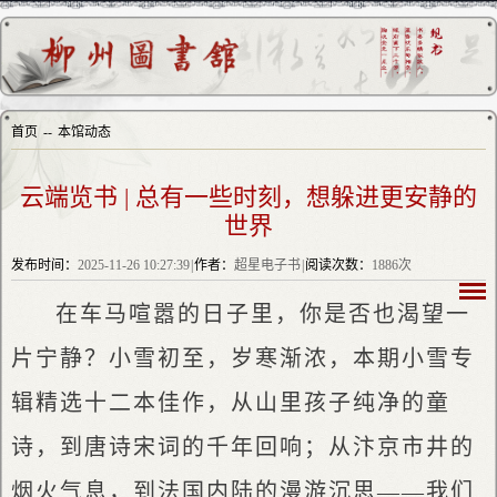
首页
--
本馆动态
云端览书 | 总有一些时刻，想躲进更安静的
世界
发布时间：
2025-11-26 10:27:39
|
作者：
超星电子书
|
阅读次数：
1886次
在车马喧嚣的日子里，你是否也渴望一
片宁静？小雪初至，岁寒渐浓，本期小雪专
辑精选十二本佳作，从山里孩子纯净的童
诗，到唐诗宋词的千年回响；从汴京市井的
烟火气息，到法国内陆的漫游沉思——我们