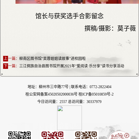
馆长与获奖选手合影留念
撰稿/摄影：莫子薇
上
一篇：
柳南区图书馆“吴蓉姐姐读故事”进校园啦
下
一篇：
三江侗族自治县图书馆开展2021年“爱阅读·乐分享”读书分享活动
地址：柳州市三中路77号 | 联系电话：0772-2822404
桂公安网备案45020502000036号
桂ICP备05010859号-2
今日访问量：2557 总访问量：30337979