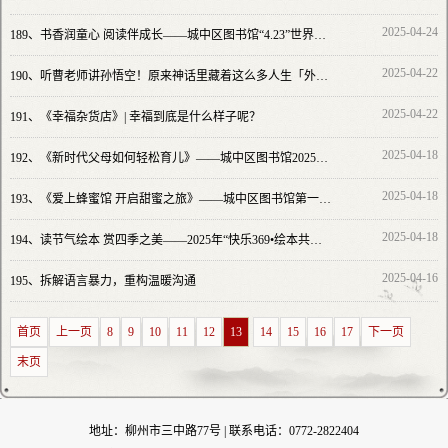
2025-04-24
189、
书香润童心 阅读伴成长——城中区图书馆“4.23”世界读书日启动仪式
2025-04-22
190、
听曹老师讲孙悟空！原来神话里藏着这么多人生「外挂」
2025-04-22
191、
《幸福杂货店》| 幸福到底是什么样子呢？
2025-04-18
192、
《新时代父母如何轻松育儿》——城中区图书馆2025年家庭教育公益讲座活动
2025-04-18
193、
《爱上蜂蜜馆 开启甜蜜之旅》——城中区图书馆第一期文旅讲堂
2025-04-18
194、
读节气绘本 赏四季之美——2025年“快乐369•绘本共读”活动第一期
2025-04-16
195、
拆解语言暴力，重构温暖沟通
首页
上一页
8
9
10
11
12
13
14
15
16
17
下一页
末页
地址：柳州市三中路77号 | 联系电话：0772-2822404