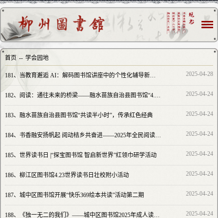
首页
--
学会园地
2025-04-28
181、
当教育邂逅 AI：解码图书馆讲座中的个性化辅导新路径
2025-04-24
182、
阅读：通往未来的桥梁——融水苗族自治县图书馆“4.23世界读书日及宣传服务周活动
2025-04-24
183、
融水苗族自治县图书馆“共读半小时”，传承红色经典
2025-04-24
184、
书香融安扬帆起 阅动桔乡共奋进——2025年全民阅读活动盛大启动
2025-04-24
185、
世界读书日 |“探宝图书馆 智启新世界”红领巾研学活动
2025-04-24
186、
柳江区图书馆4.23世界读书日壮校附小活动
2025-04-24
187、
城中区图书馆开展“快乐369绘本共读”活动第二期
2025-04-24
188、
《独一无二的我们》——城中区图书馆2025年成人读书沙龙活动