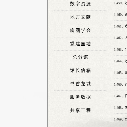
1,459、
数字资源
1,460、
地方文献
1,461、
柳图学会
1,462、
党建园地
1,463、
总分馆
1,464、
馆长信箱
1,465、
书香龙城
1,466、
1,467、
服务数据
1,468、
共享工程
1,469、