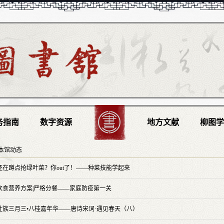
务指南
数字资源
地方文献
柳图
本馆动态
还在蹲点抢绿叶菜？你out了！——种菜技能学起来
饮食营养方案|严格分餐——家庭防疫第一关
壮族三月三•八桂嘉年华——唐诗宋词·遇见春天（八）