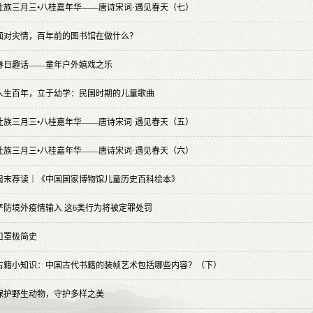
壮族三月三•八桂嘉年华——唐诗宋词·遇见春天（七）
面对灾情，百年前的图书馆在做什么？
春日趣话——童年户外嬉戏之乐
人生百年，立于幼学：民国时期的儿童歌曲
壮族三月三•八桂嘉年华——唐诗宋词·遇见春天（五）
壮族三月三•八桂嘉年华——唐诗宋词·遇见春天（六）
周末荐读｜《中国国家博物馆儿童历史百科绘本》
严防境外疫情输入 这6类行为将被定罪处罚
口罩极简史
古籍小知识：中国古代书籍的装帧艺术包括哪些内容？（下）
保护野生动物，守护多样之美